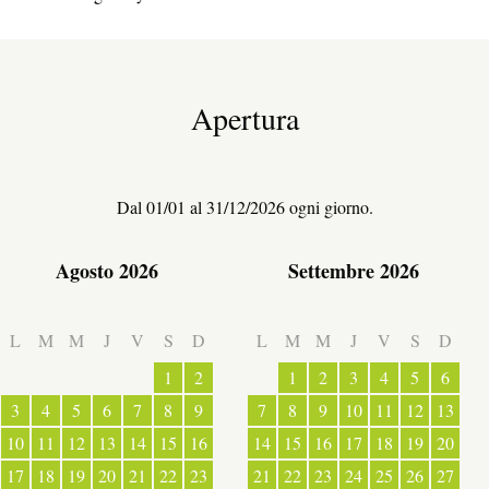
Apertura
ESPACE PRO
LATO VILLAGGIO
Dal 01/01 al 31/12/2026 ogni giorno.
Agosto 2026
Settembre 2026
L
M
M
J
V
S
D
L
M
M
J
V
S
D
1
2
1
2
3
4
5
6
3
4
5
6
7
8
9
7
8
9
10
11
12
13
10
11
12
13
14
15
16
14
15
16
17
18
19
20
TERRA D’ACCOGLIENZA
17
18
19
20
21
22
23
21
22
23
24
25
26
27