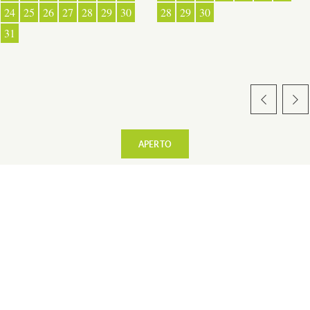
24
25
26
27
28
29
30
28
29
30
31
RISTORAZIONE
ESPACE PRESSE
APERTO
+
−