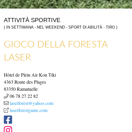
ATTIVITÀ SPORTIVE
( IN SETTIMANA - NEL WEEKEND - SPORT DI ABILITÀ - TIRO )
GIOCO DELLA FORESTA
ARTIGIANATO E GALLERIE D’ARTE
NEGOZI E ARTIGIANI
LASER
Hôtel de Plein Air Kon Tiki
4363 Route des Plages
83350
Ramatuelle
06 78 27 22 82
laserforest@yahoo.com
laserforestgame.com