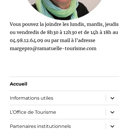
Vous pouvez la joindre les lundis, mardis, jeudis
ou vendredis de 8h30 à 12h30 et de 14h à 18h au
04.98.12.64.09 ou par mail à l’adresse
margepro@ramatuelle-tourisme.com
Accueil
ouvrir
Informations utiles
le
sous-
menu
ouvrir
L’Office de Tourisme
le
sous-
menu
ouvrir
Partenaires institutionnels