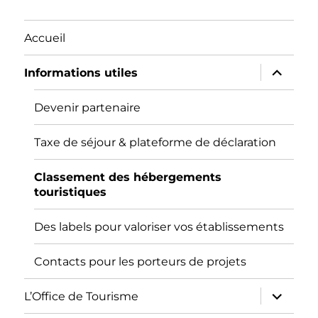
Accueil
ouvrir
Informations utiles
le
sous-
menu
Devenir partenaire
Taxe de séjour & plateforme de déclaration
Classement des hébergements
touristiques
Des labels pour valoriser vos établissements
Contacts pour les porteurs de projets
ouvrir
L’Office de Tourisme
le
sous-