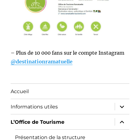
– Plus de 10 000 fans sur le compte Instagram
@destinationramatuelle
Accueil
ouvrir
Informations utiles
le
sous-
menu
ouvrir
L’Office de Tourisme
le
sous-
menu
Présentation de la structure