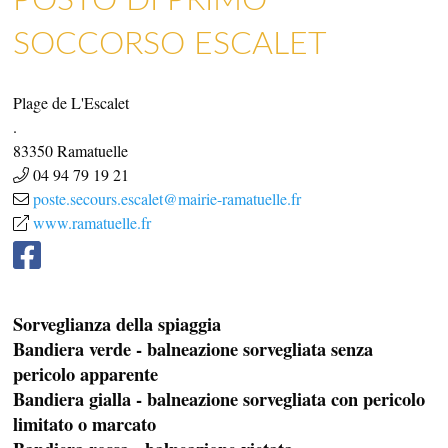
NEGOZI E ARTIGIANI
SOCCORSO ESCALET
Plage de L'Escalet
.
83350
Ramatuelle
04 94 79 19 21
poste.secours.escalet@mairie-ramatuelle.fr
www.ramatuelle.fr
Sorveglianza della spiaggia
Bandiera verde - balneazione sorvegliata senza
pericolo apparente
Bandiera gialla - balneazione sorvegliata con pericolo
limitato o marcato