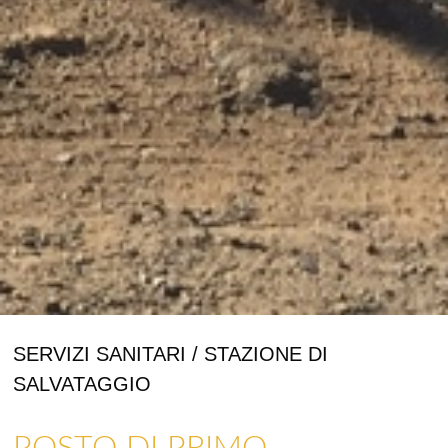
SERVIZI SANITARI / STAZIONE DI
SALVATAGGIO
POSTO DI PRIMO
ARTIGIANATO E GALLERIE D’ARTE