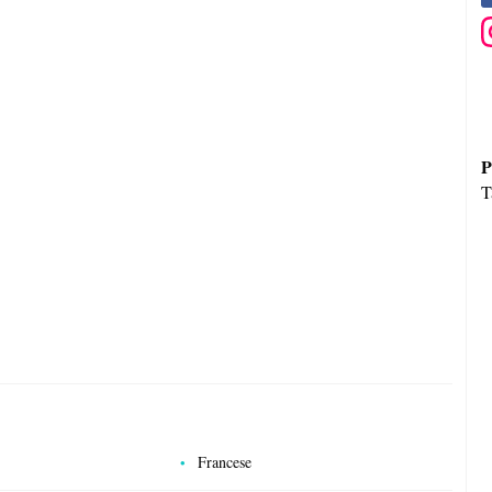
P
T
Francese