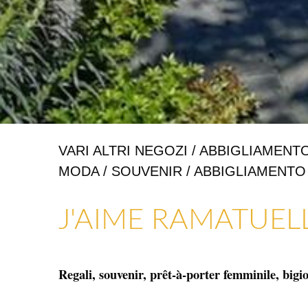
VARI ALTRI NEGOZI / ABBIGLIAMENTO
MODA / SOUVENIR / ABBIGLIAMENTO
ARTIGIANATO E GALLERIE D’ARTE
NEGOZI E ARTIGIANI
J'AIME RAMATUEL
Regali, souvenir, prêt-à-porter femminile, bigio