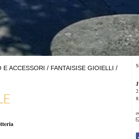
S
 E ACCESSORI / FANTAISISE GIOIELLI /
J
2
LE
8
tteria