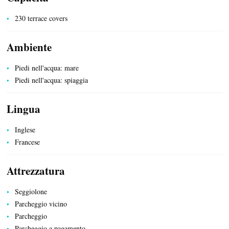
230 terrace covers
SISTEMAZIONE
Ambiente
Piedi nell'acqua: mare
Piedi nell'acqua: spiaggia
Lingua
Inglese
Francese
Attrezzatura
Seggiolone
Parcheggio vicino
SERVIZI PUBBLICI
Parcheggio
Parcheggio a pagamento