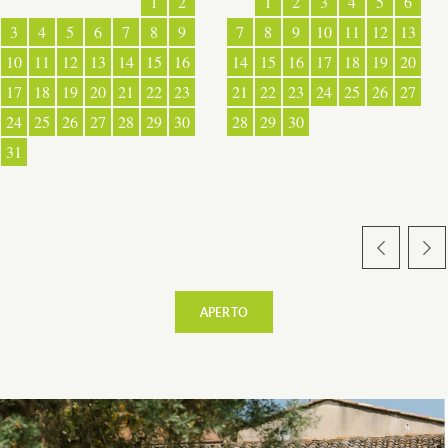
1
2
1
2
3
4
5
6
3
4
5
6
7
8
9
7
8
9
10
11
12
13
10
11
12
13
14
15
16
14
15
16
17
18
19
20
17
18
19
20
21
22
23
21
22
23
24
25
26
27
24
25
26
27
28
29
30
28
29
30
31
ESPACE PRO
LATO VILLAGGIO
APERTO