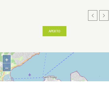
TERRA D’ACCOGLIENZA
APERTO
RISTORAZIONE
+
−
ESPACE PRESSE