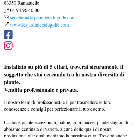
83350
Ramatuelle
04 94 96 40 00
secretariat@pepinieredugolfe.com
www.lesjardiniersdugolfe.com
Installato su più di 5 ettari, troverai sicuramente il
soggetto che stai cercando tra la nostra diversità di
piante.
Vendita professionale e privata.
Il nostro team di professionisti è lì per trasmettere le loro
conoscenze e consigli per perfezionare il tuo esterno.
Cactus e piante eccezionali, palme, graminacee, piante stagionali ...
abbiamo centinaia di varietà, alcune delle quali di nostra
produzione, alle quali mettiamo la massima cura. Troverai anche
PROFUSIONE DI SAPORE