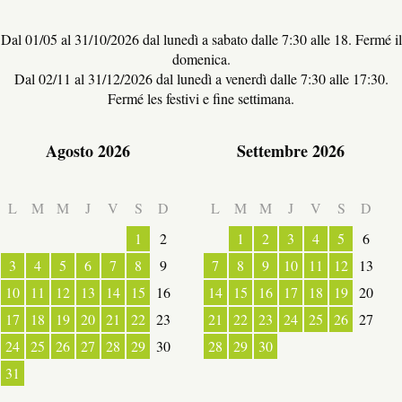
Dal 01/05 al 31/10/2026 dal lunedì a sabato dalle 7:30 alle 18. Fermé il
domenica.
Dal 02/11 al 31/12/2026 dal lunedì a venerdì dalle 7:30 alle 17:30.
Fermé les festivi e fine settimana.
Agosto 2026
Settembre 2026
L
M
M
J
V
S
D
L
M
M
J
V
S
D
ESPACE PRO
1
2
1
2
3
4
5
6
3
4
5
6
7
8
9
7
8
9
10
11
12
13
LATO VILLAGGIO
10
11
12
13
14
15
16
14
15
16
17
18
19
20
17
18
19
20
21
22
23
21
22
23
24
25
26
27
24
25
26
27
28
29
30
28
29
30
31