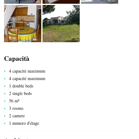
LATO AL NATURALE
Capacità
SISTEMAZIONE
4 capacité maximum
4 capacité maximum
1 double beds
2 single beds
56 m²
3 rooms
2 camere
1 numero d'étage