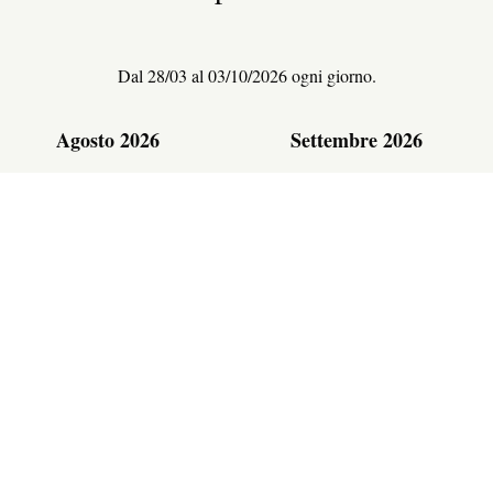
Dal 28/03 al 03/10/2026 ogni giorno.
ESPACE PRESSE
Agosto 2026
Settembre 2026
L
M
M
J
V
S
D
L
M
M
J
V
S
D
1
2
1
2
3
4
5
6
3
4
5
6
7
8
9
7
8
9
10
11
12
13
10
11
12
13
14
15
16
14
15
16
17
18
19
20
17
18
19
20
21
22
23
21
22
23
24
25
26
27
24
25
26
27
28
29
30
28
29
30
31