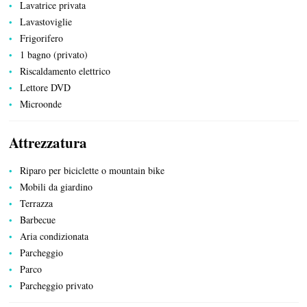
Lavatrice privata
PRODOTTI DEL TERRITORIO
Lavastoviglie
Frigorifero
1 bagno (privato)
Riscaldamento elettrico
Lettore DVD
Microonde
TRASPORTI
Attrezzatura
Riparo per biciclette o mountain bike
Mobili da giardino
ATTIVITÀ RICREATIVE E SPORTIVE
Terrazza
Barbecue
Aria condizionata
Parcheggio
Parco
Parcheggio privato