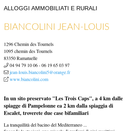
ALLOGGI AMMOBILIATI E RURALI
BIANCOLINI JEAN-LOUIS
ARTIGIANATO E GALLERIE D’ARTE
NEGOZI E ARTIGIANI
1296 Chemin des Tournels
1095 chemin des Tournels
83350
Ramatuelle
04 94 79 10 06
-
06 19 65 03 97
jean-louis.biancolini5@orange.fr
www.biancolini.com
In un sito preservato "Les Trois Caps", a 4 km dalle
spiagge di Pampelonne ea 2 km dalla spiaggia di
Escalet, troverete due case bifamiliari
La tranquillità del bacino del Mediterraneo ...