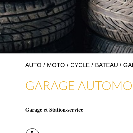
AUTO / MOTO / CYCLE / BATEAU / G
ARTISANAT & GALERIES D’ART
COMMERCES, SERVICES & ARTISANS
GARAGE AUTOMOB
Garage et Station-service