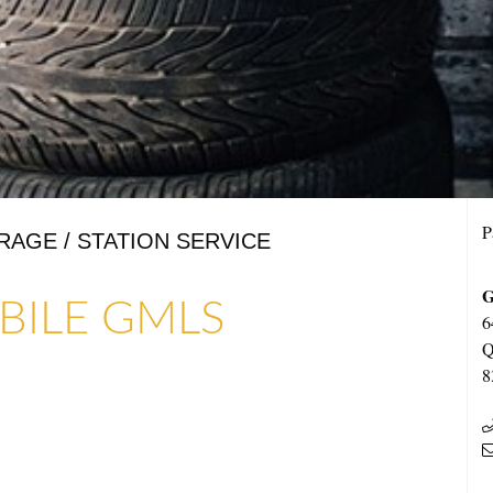
P
ARAGE / STATION SERVICE
G
ILE GMLS
6
Q
8