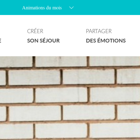
Vos questions, nos réponses
Les parkings au village sont-ils payants ?
Les chiens sont-ils admis sur les plages ?
CRÉER
PARTAGER
Y’a t’il des plages naturistes à Ramatuelle ?
E
SON SÉJOUR
DES ÉMOTIONS
Quels sont les jours de marchés à Ramatuelle ?
Comment accéder aux plages de la commune ?
Où puis-je stationner avec mon camping-car ?
Les plages sont-elles surveillées ?
Quelles randonnées puis-je faire à Ramatuelle ?
Y’a-t-il un wifi gratuit au village ?
Que faire quand il pleut ?