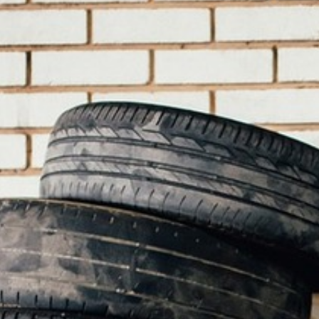
BACK
BACK
BACK
BACK
BROCHURES TOURISTIQUES