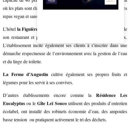
où les plats sont élaborés avec des producteurs locaux et qui sert des
repas vegan et sans gluten.
BACK
la Figuière
L’hôtel
cultive ses tomates qui sont servies à la table de
son restaurant et privilégie au maximum des producteurs locaux.
L’établissement incite également ses clients à s’inscrire dans une
BACK
démarche respectueuse de l’environnement avec la gestion de l’eau
et du linge de toilette.
La Ferme d’Augustin
cultive également ses propres fruits et
légumes pour les servir à ses convives.
Résidence Les
D’autres établissements encore comme la
Eucalyptus
Gîte Leï Souco
ou le
utilisent des produits d’entretien
écolabel, ont installé des robinets économie d’eau, des ampoules
basse tension ou pratiquent activement le tri des déchets.