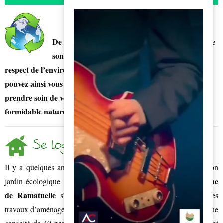
De très nombreux professionnels de la commune
sont engagés dans des démarches vertueuses de
respect de l’environnement.
En venant à Ramatuelle, vous
pouvez ainsi vous loger, manger, boire, vous déplacer et même
prendre soin de votre peau tout en préservant et protégeant la
formidable nature qui nous entoure.
BACK
Se loger …
l’hôtel MUSE
Il y a quelques années déjà,
a été primé pour son
La Vigne
jardin écologique en autosuffisance. Tandis que l’hôtel
de Ramatuelle
s’est lancé dans la permaculture, a réalisé des
travaux d’aménagements et mis en place une phyto-épuration d’une
capacité de 40 personnes. L’hôtel possède également un restaurant