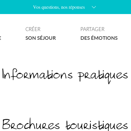
Vos questions, nos réponses
Les parkings au village sont-ils payants ?
Les chiens sont-ils admis sur les plages ?
CRÉER
PARTAGER
Y’a t’il des plages naturistes à Ramatuelle ?
E
SON SÉJOUR
DES ÉMOTIONS
Quels sont les jours de marchés à Ramatuelle ?
Comment accéder aux plages de la commune ?
Où puis-je stationner avec mon camping-car ?
Informations pratiques
Les plages sont-elles surveillées ?
Quelles randonnées puis-je faire à Ramatuelle ?
Y’a-t-il un wifi gratuit au village ?
Que faire quand il pleut ?
Brochures touristiques