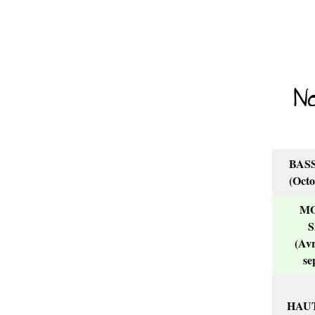
ANIMATIONS
N
CÔTÉ MER
BAS
(Octo
DÉVELOPPEMENT DURABLE
M
S
CHOEUR DE FESTIVITÉS
(Avr
se
HAUT