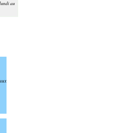
lundi au
aux