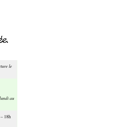
e.
ture le
lundi au
h – 18h