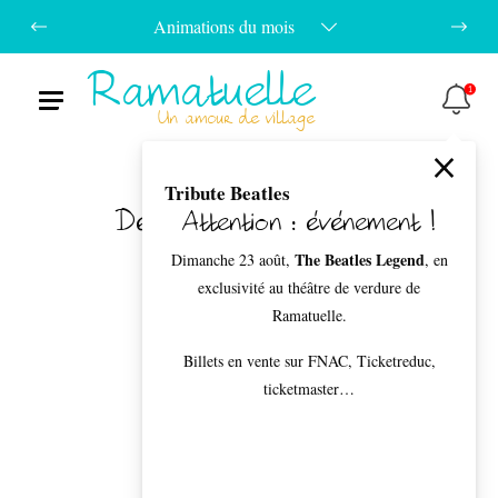
Animations du mois
Ramatuelle
1
Menu
Un amour de village
Tribute Beatles
Découvrir Ramatuelle
Attention : événement !
The Beatles Legend
Dimanche 23 août,
, en
exclusivité au théâtre de verdure de
Ramatuelle.
Billets en vente sur FNAC, Ticketreduc,
Côté village
ticketmaster…
BACK