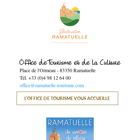
COMMERCES, SERVICES & ARTISANS
ARTISANAT & GALERIES D’ART
Office de Tourisme et de la Culture
Place de l'Ormeau
-
83350
Ramatuelle
Tél.
+33 (0)4 98 12 64 00
office@ramatuelle-tourisme.com
L’OFFICE DE TOURISME VOUS ACCUEILLE
SAVEURS LOCALES
SANTÉ