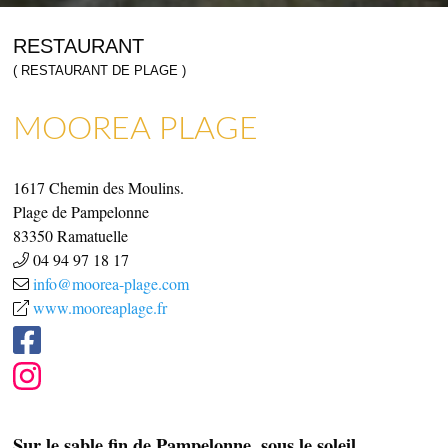
RESTAURANT
( RESTAURANT DE PLAGE )
MOOREA PLAGE
COMMERCES, SERVICES & ARTISANS
ARTISANAT & GALERIES D’ART
1617 Chemin des Moulins.
Plage de Pampelonne
83350
Ramatuelle
04 94 97 18 17
info@moorea-plage.com
www.mooreaplage.fr
Sur le sable fin de Pampelonne, sous le soleil