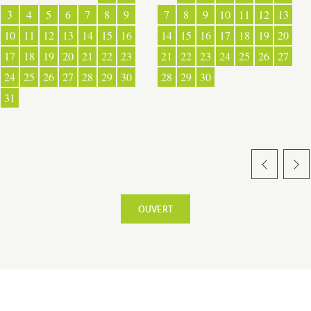
CÔTÉ VILLAGE
3
4
5
6
7
8
9
7
8
9
10
11
12
13
10
11
12
13
14
15
16
14
15
16
17
18
19
20
17
18
19
20
21
22
23
21
22
23
24
25
26
27
24
25
26
27
28
29
30
28
29
30
31
OUVERT
TERRE D’ACCUEIL
RESTAURATION