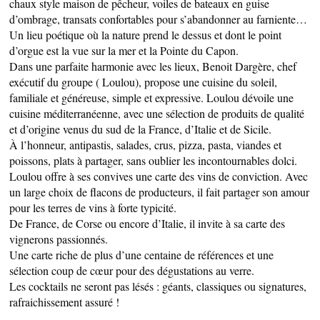
chaux style maison de pêcheur, voiles de bateaux en guise
d’ombrage, transats confortables pour s’abandonner au farniente…
Un lieu poétique où la nature prend le dessus et dont le point
d’orgue est la vue sur la mer et la Pointe du Capon.
Dans une parfaite harmonie avec les lieux, Benoit Dargère, chef
exécutif du groupe ( Loulou), propose une cuisine du soleil,
familiale et généreuse, simple et expressive. Loulou dévoile une
cuisine méditerranéenne, avec une sélection de produits de qualité
et d’origine venus du sud de la France, d’Italie et de Sicile.
À l’honneur, antipastis, salades, crus, pizza, pasta, viandes et
CÔTÉ NATURE
poissons, plats à partager, sans oublier les incontournables dolci.
Loulou offre à ses convives une carte des vins de conviction. Avec
un large choix de flacons de producteurs, il fait partager son amour
pour les terres de vins à forte typicité.
De France, de Corse ou encore d’Italie, il invite à sa carte des
vignerons passionnés.
HÉBERGEMENTS
Une carte riche de plus d’une centaine de références et une
sélection coup de cœur pour des dégustations au verre.
Les cocktails ne seront pas lésés : géants, classiques ou signatures,
rafraichissement assuré !