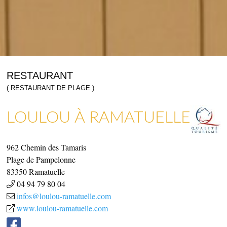
RESTAURANT
( RESTAURANT DE PLAGE )
LOULOU À RAMATUELLE
COMMERCES, SERVICES & ARTISANS
ARTISANAT & GALERIES D’ART
962 Chemin des Tamaris
Plage de Pampelonne
83350
Ramatuelle
04 94 79 80 04
infos@loulou-ramatuelle.com
www.loulou-ramatuelle.com