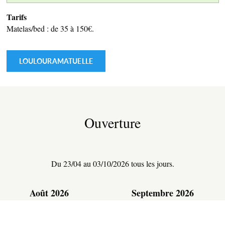
Tarifs
TERRE D’ACCUEIL
Matelas/bed : de 35 à 150€.
LOULOURAMATUELLE
RESTAURATION
Ouverture
ESPACE PRESSE
Du 23/04 au 03/10/2026 tous les jours.
Août 2026
Septembre 2026
L
M
M
J
V
S
D
L
M
M
J
V
S
D