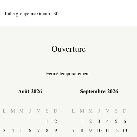
Taille groupe maximum : 30
Ouverture
ESPACE PRO
Fermé temporairement.
CÔTÉ VILLAGE
Août 2026
Septembre 2026
L
M
M
J
V
S
D
L
M
M
J
V
S
D
1
2
1
2
3
4
5
6
3
4
5
6
7
8
9
7
8
9
10
11
12
13