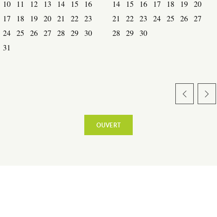
10
11
12
13
14
15
16
14
15
16
17
18
19
20
17
18
19
20
21
22
23
21
22
23
24
25
26
27
24
25
26
27
28
29
30
28
29
30
TERRE D’ACCUEIL
31
RESTAURATION
OUVERT
ESPACE PRESSE
+
−