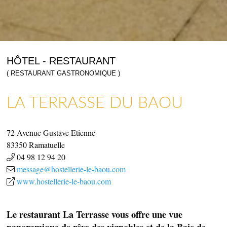
HÔTEL - RESTAURANT
( RESTAURANT GASTRONOMIQUE )
LA TERRASSE DU BAOU
COMMERCES, SERVICES & ARTISANS
ARTISANAT & GALERIES D’ART
72 Avenue Gustave Etienne
83350
Ramatuelle
04 98 12 94 20
message@hostellerie-le-baou.com
www.hostellerie-le-baou.com
Le restaurant La Terrasse vous offre une vue
panoramique de rêve des vignobles et de la Baie de