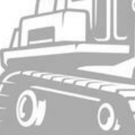
BACK
BACK
BACK
BACK
BROCHURES TOURISTIQUES