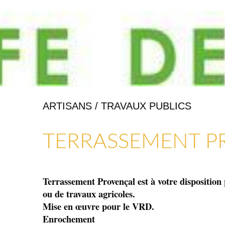
ARTISANS / TRAVAUX PUBLICS
ARTISANAT & GALERIES D’ART
COMMERCES, SERVICES & ARTISANS
TERRASSEMENT P
Terrassement Provençal est à votre disposition
ou de travaux agricoles.
Mise en œuvre pour le VRD.
Enrochement