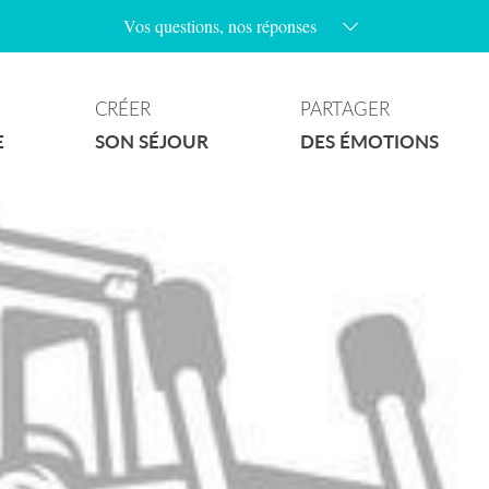
Vos questions, nos réponses
Les parkings au village sont-ils payants ?
Les chiens sont-ils admis sur les plages ?
CRÉER
PARTAGER
Y’a t’il des plages naturistes à Ramatuelle ?
E
SON SÉJOUR
DES ÉMOTIONS
Quels sont les jours de marchés à Ramatuelle ?
Comment accéder aux plages de la commune ?
Où puis-je stationner avec mon camping-car ?
Les plages sont-elles surveillées ?
Quelles randonnées puis-je faire à Ramatuelle ?
Y’a-t-il un wifi gratuit au village ?
Que faire quand il pleut ?