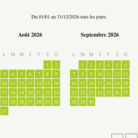
Du 01/01 au 31/12/2026 tous les jours.
PRODUITS DU TERROIR
Août 2026
Septembre 2026
L
M
M
J
V
S
D
L
M
M
J
V
S
D
TRANSPORTS
1
2
1
2
3
4
5
6
3
4
5
6
7
8
9
7
8
9
10
11
12
13
ACTIVITÉS
10
11
12
13
14
15
16
14
15
16
17
18
19
20
17
18
19
20
21
22
23
21
22
23
24
25
26
27
24
25
26
27
28
29
30
28
29
30
31