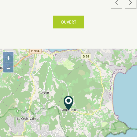
OUVERT
+
ESPACE PRO
−
CÔTÉ VILLAGE