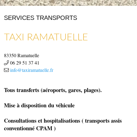
SERVICES TRANSPORTS
TAXI RAMATUELLE
ARTISANAT & GALERIES D’ART
COMMERCES, SERVICES & ARTISANS
83350
Ramatuelle
06 29 51 37 41
info@taxiramatuelle.fr
Tous transferts (aéroports, gares, plages).
Mise à disposition du véhicule
Consultations et hospitalisations ( transports assis
conventionné CPAM )