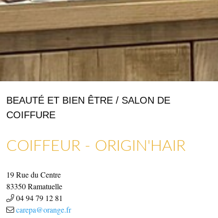
BEAUTÉ ET BIEN ÊTRE / SALON DE
COIFFURE
ARTISANAT & GALERIES D’ART
COMMERCES, SERVICES & ARTISANS
COIFFEUR - ORIGIN'HAIR
19 Rue du Centre
83350
Ramatuelle
04 94 79 12 81
carepa@orange.fr