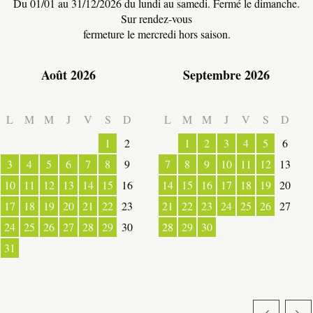
Du 01/01 au 31/12/2026 du lundi au samedi. Fermé le dimanche.
Sur rendez-vous
ACTIVITÉS
fermeture le mercredi hors saison.
Août 2026
Septembre 2026
L
M
M
J
V
S
D
L
M
M
J
V
S
D
1
2
1
2
3
4
5
6
3
4
5
6
7
8
9
7
8
9
10
11
12
13
10
11
12
13
14
15
16
14
15
16
17
18
19
20
17
18
19
20
21
22
23
21
22
23
24
25
26
27
24
25
26
27
28
29
30
28
29
30
31