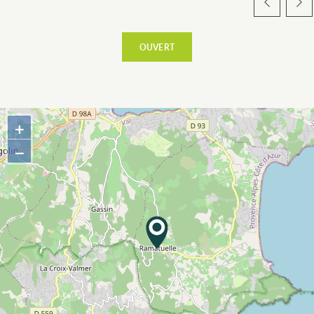
ESPACE PRO
OUVERT
CÔTÉ VILLAGE
+
−
TERRE D’ACCUEIL
RESTAURATION