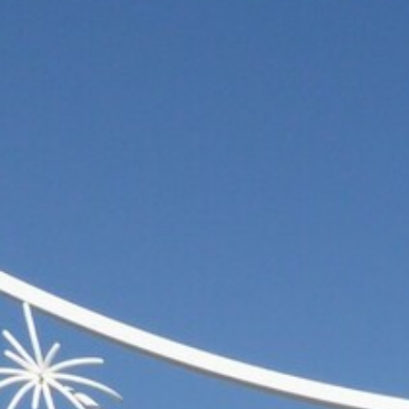
BACK
BACK
BACK
BACK
BROCHURES TOURISTIQUES