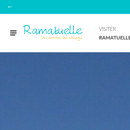
Ramatuelle
VISITER
Menu
Un amour de village
RAMATUELL
Béatrice
H