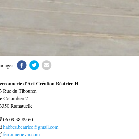
artager :
erronnerie d'Art Création Béatrice H
3 Rue du Tibouren
e Colombier 2
3350
Ramatuelle
06 09 38 89 60
habbes.beatrice@gmail.com
ferronnerievar.com