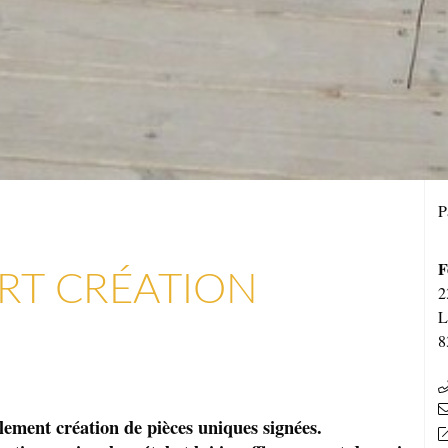
P
F
RT CRÉATION
2
L
8
alement création de pièces uniques signées.