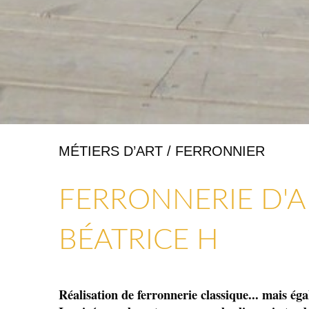
MÉTIERS D’ART / FERRONNIER
ARTISANAT & GALERIES D’ART
COMMERCES, SERVICES & ARTISANS
FERRONNERIE D'A
BÉATRICE H
Réalisation de ferronnerie classique... mais ég