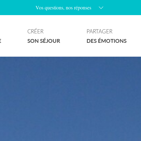
Vos questions, nos réponses
Les parkings au village sont-ils payants ?
Les chiens sont-ils admis sur les plages ?
CRÉER
PARTAGER
Y’a t’il des plages naturistes à Ramatuelle ?
E
SON SÉJOUR
DES ÉMOTIONS
Quels sont les jours de marchés à Ramatuelle ?
Comment accéder aux plages de la commune ?
Où puis-je stationner avec mon camping-car ?
Les plages sont-elles surveillées ?
Quelles randonnées puis-je faire à Ramatuelle ?
Y’a-t-il un wifi gratuit au village ?
Que faire quand il pleut ?