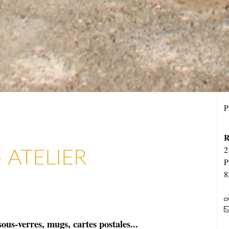
P
R
 ATELIER
2
P
8
sous-verres, mugs, cartes postales...