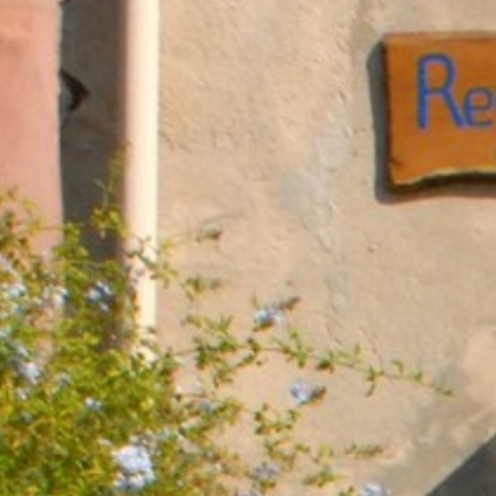
BACK
BACK
BACK
BACK
BROCHURES TOURISTIQUES