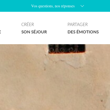
Vos questions, nos réponses
Les parkings au village sont-ils payants ?
Les chiens sont-ils admis sur les plages ?
CRÉER
PARTAGER
Y’a t’il des plages naturistes à Ramatuelle ?
E
SON SÉJOUR
DES ÉMOTIONS
Quels sont les jours de marchés à Ramatuelle ?
Comment accéder aux plages de la commune ?
Où puis-je stationner avec mon camping-car ?
Les plages sont-elles surveillées ?
Quelles randonnées puis-je faire à Ramatuelle ?
Y’a-t-il un wifi gratuit au village ?
Que faire quand il pleut ?