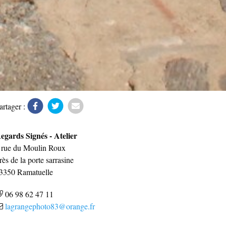
artager :
egards Signés - Atelier
 rue du Moulin Roux
rès de la porte sarrasine
3350
Ramatuelle
06 98 62 47 11
lagrangephoto83@orange.fr