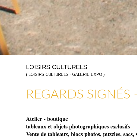
LOISIRS CULTURELS
( LOISIRS CULTURELS - GALERIE EXPO )
ARTISANAT & GALERIES D’ART
COMMERCES, SERVICES & ARTISANS
REGARDS SIGNÉS -
Atelier - boutique
tableaux et objets photographiques exclusifs
Vente de tableaux, blocs photos, puzzles, sacs, 