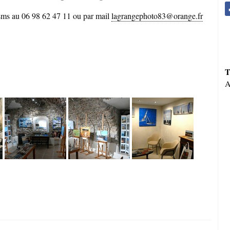
 sms au 06 98 62 47 11 ou par mail
lagrangephoto83@orange.fr
T
A