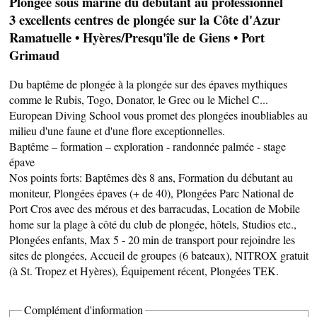
Plongée sous marine du débutant au professionnel
3 excellents centres de plongée sur la Côte d'Azur
Ramatuelle • Hyères/Presqu'île de Giens • Port
Grimaud
SAVEURS LOCALES
Du baptême de plongée à la plongée sur des épaves mythiques
SANTÉ
comme le Rubis, Togo, Donator, le Grec ou le Michel C...
European Diving School vous promet des plongées inoubliables au
milieu d'une faune et d'une flore exceptionnelles.
Baptême – formation – exploration - randonnée palmée - stage
épave
Nos points forts: Baptêmes dès 8 ans, Formation du débutant au
moniteur, Plongées épaves (+ de 40), Plongées Parc National de
Port Cros avec des mérous et des barracudas, Location de Mobile
home sur la plage à côté du club de plongée, hôtels, Studios etc.,
Plongées enfants, Max 5 - 20 min de transport pour rejoindre les
CÔTÉ NATURE
sites de plongées, Accueil de groupes (6 bateaux), NITROX gratuit
(à St. Tropez et Hyères), Équipement récent, Plongées TEK.
Complément d'information