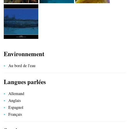
Environnement
Au bord de l'eau
Langues parlées
PRODUITS DU TERROIR
Allemand
Anglais
Espagnol
Français
TRANSPORTS