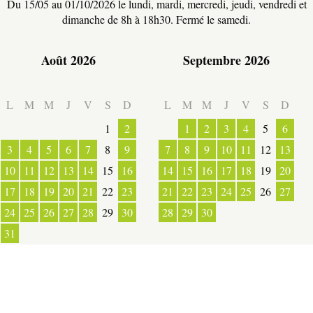
Du 15/05 au 01/10/2026 le lundi, mardi, mercredi, jeudi, vendredi et
dimanche de 8h à 18h30. Fermé le samedi.
TERRE D’ACCUEIL
Août 2026
Septembre 2026
RESTAURATION
L
M
M
J
V
S
D
L
M
M
J
V
S
D
1
2
1
2
3
4
5
6
3
4
5
6
7
8
9
7
8
9
10
11
12
13
10
11
12
13
14
15
16
14
15
16
17
18
19
20
17
18
19
20
21
22
23
21
22
23
24
25
26
27
ESPACE PRESSE
24
25
26
27
28
29
30
28
29
30
31