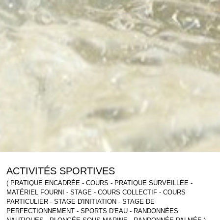
ACTIVITÉS SPORTIVES
( PRATIQUE ENCADRÉE - COURS - PRATIQUE SURVEILLÉE -
MATÉRIEL FOURNI - STAGE - COURS COLLECTIF - COURS
PARTICULIER - STAGE D'INITIATION - STAGE DE
COMMERCES, SERVICES & ARTISANS
ARTISANAT & GALERIES D’ART
PERFECTIONNEMENT - SPORTS D'EAU - RANDONNÉES