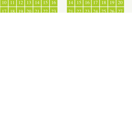
10
11
12
13
14
15
16
14
15
16
17
18
19
20
17
18
19
20
21
22
23
21
22
23
24
25
26
27
24
25
26
27
28
29
30
28
29
30
31
OUVERT
+
−