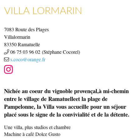
VILLA LORMARIN
ARTISANAT & GALERIES D’ART
COMMERCES, SERVICES & ARTISANS
7083 Route des Plages
Villalormarin
83350
Ramatuelle
06 75 03 96 02 (Stéphane Cocorel)
s.coco@orange.fr
Nichée au coeur du vignoble provençal,à mi-chemin
entre le village de Ramatuelleet la plage de
Pampelonne, la Villa vous accueille pour un séjour
placé sous le signe de la convivialité et de la détente.
Une villa, plus studios et chambre
Machine à café Dolce Gusto