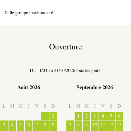
Taille groupe maximum : 6
Ouverture
TERRE D’ACCUEIL
Du 11/04 au 31/10/2026 tous les jours.
RESTAURATION
Août 2026
Septembre 2026
L
M
M
J
V
S
D
L
M
M
J
V
S
D
1
2
1
2
3
4
5
6
3
4
5
6
7
8
9
7
8
9
10
11
12
13
ESPACE PRESSE