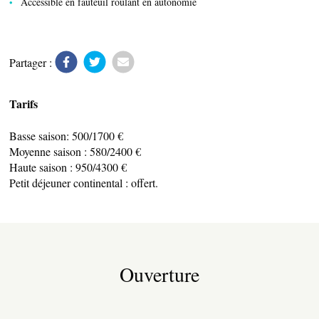
Accessible en fauteuil roulant en autonomie
Partager :
TERRE D’ACCUEIL
Tarifs
Basse saison: 500/1700 €
Moyenne saison : 580/2400 €
RESTAURATION
Haute saison : 950/4300 €
Petit déjeuner continental : offert.
Ouverture
ESPACE PRESSE