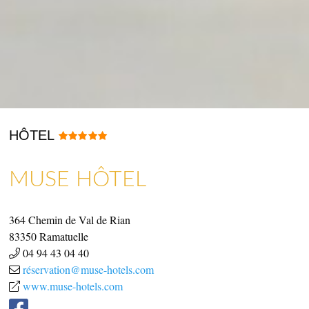
HÔTEL
MUSE HÔTEL
ARTISANAT & GALERIES D’ART
COMMERCES, SERVICES & ARTISANS
364 Chemin de Val de Rian
83350
Ramatuelle
04 94 43 04 40
réservation@muse-hotels.com
www.muse-hotels.com