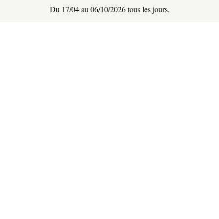
Du 17/04 au 06/10/2026 tous les jours.
Août 2026
Septembre 2026
L
M
M
J
V
S
D
L
M
M
J
V
S
D
1
2
1
2
3
4
5
6
3
4
5
6
7
8
9
7
8
9
10
11
12
13
10
11
12
13
14
15
16
14
15
16
17
18
19
20
17
18
19
20
21
22
23
21
22
23
24
25
26
27
24
25
26
27
28
29
30
28
29
30
31