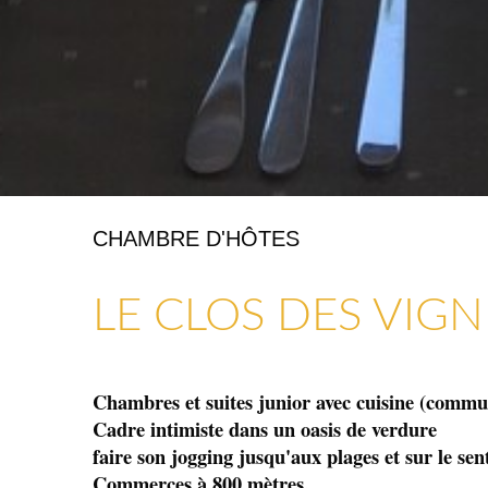
CHAMBRE D'HÔTES
ARTISANAT & GALERIES D’ART
COMMERCES, SERVICES & ARTISANS
LE CLOS DES VIGN
Chambres et suites junior avec cuisine (commun
Cadre intimiste dans un oasis de verdure
faire son jogging jusqu'aux plages et sur le sent
Commerces à 800 mètres.