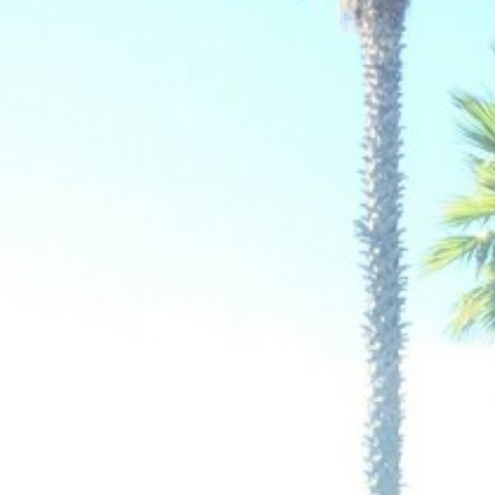
BACK
BACK
BACK
BACK
BROCHURES TOURISTIQUES