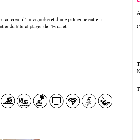
A
ez, au cœur d’un vignoble et d’une palmeraie entre la
r du littoral plages de l’Escalet.
C
T
N
.
T