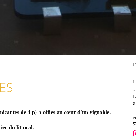
P
L
ES
1
L
8
icantes de 4 p) blotties au cœur d'un vignoble.
ier du littoral.