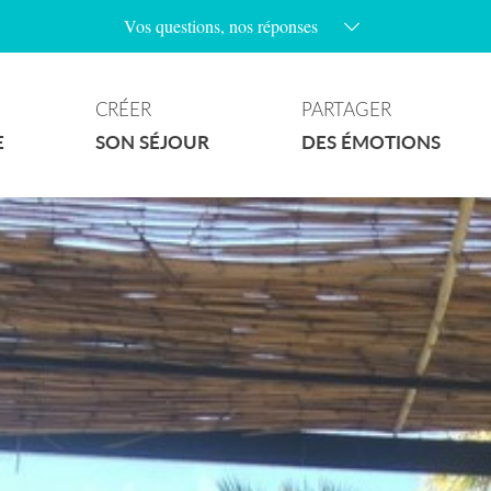
Vos questions, nos réponses
Les parkings au village sont-ils payants ?
Les chiens sont-ils admis sur les plages ?
CRÉER
PARTAGER
Y’a t’il des plages naturistes à Ramatuelle ?
E
SON SÉJOUR
DES ÉMOTIONS
Quels sont les jours de marchés à Ramatuelle ?
Comment accéder aux plages de la commune ?
Où puis-je stationner avec mon camping-car ?
Les plages sont-elles surveillées ?
Quelles randonnées puis-je faire à Ramatuelle ?
Y’a-t-il un wifi gratuit au village ?
Que faire quand il pleut ?