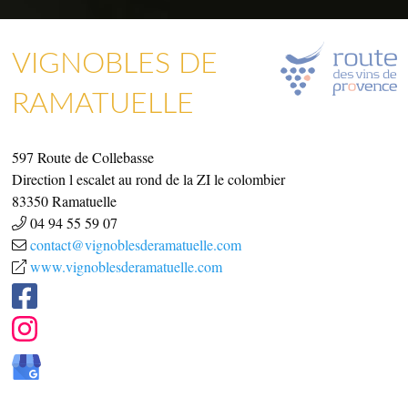
VIGNOBLES DE
RAMATUELLE
ARTISANAT & GALERIES D’ART
COMMERCES, SERVICES & ARTISANS
597 Route de Collebasse
Direction l escalet au rond de la ZI le colombier
83350
Ramatuelle
04 94 55 59 07
contact@vignoblesderamatuelle.com
www.vignoblesderamatuelle.com