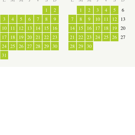
1
2
1
2
3
4
5
6
3
4
5
6
7
8
9
7
8
9
10
11
12
13
10
11
12
13
14
15
16
14
15
16
17
18
19
20
ESPACE PRESSE
17
18
19
20
21
22
23
21
22
23
24
25
26
27
24
25
26
27
28
29
30
28
29
30
31
OUVERT