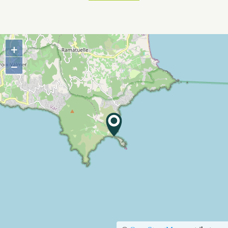
CÔTÉ VILLAGE
+
−
TERRE D’ACCUEIL
RESTAURATION