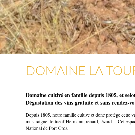
DOMAINE LA TO
ARTISANAT & GALERIES D’ART
COMMERCES, SERVICES & ARTISANS
Domaine cultivé en famille depuis 1805, et selon
Dégustation des vins gratuite et sans rendez-vo
Depuis 1805, notre famille cultive et donc protège cette va
musaraigne, tortue d’Hermann, renard, lézard… Cet espace 
National de Port-Cros.