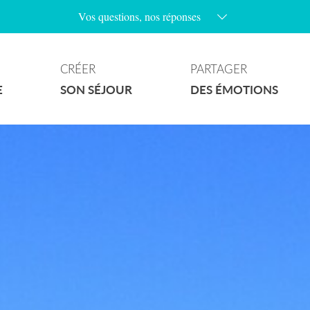
Vos questions, nos réponses
Les parkings au village sont-ils payants ?
Les chiens sont-ils admis sur les plages ?
CRÉER
PARTAGER
Y’a t’il des plages naturistes à Ramatuelle ?
E
SON SÉJOUR
DES ÉMOTIONS
Quels sont les jours de marchés à Ramatuelle ?
Comment accéder aux plages de la commune ?
Où puis-je stationner avec mon camping-car ?
Les plages sont-elles surveillées ?
Quelles randonnées puis-je faire à Ramatuelle ?
Y’a-t-il un wifi gratuit au village ?
Que faire quand il pleut ?