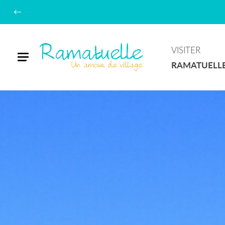
Ramatuelle
VISITER
Menu
Un amour de village
RAMATUELL
Domaine
La
Tourraque