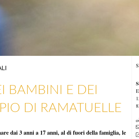
S
LI
S
 BAMBINI E DEI
E
1
IPIO DI RAMATUELLE
8
e dai 3 anni a 17 anni, al di fuori della famiglia, le