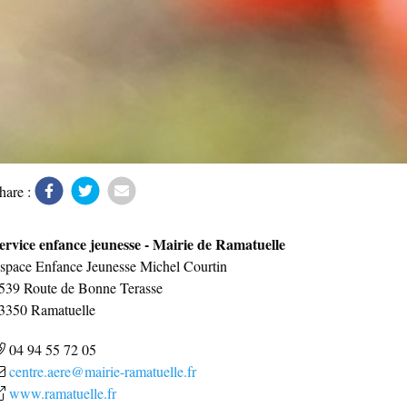
hare :
ervice enfance jeunesse - Mairie de Ramatuelle
space Enfance Jeunesse Michel Courtin
539 Route de Bonne Terasse
3350
Ramatuelle
04 94 55 72 05
centre.aere@mairie-ramatuelle.fr
www.ramatuelle.fr