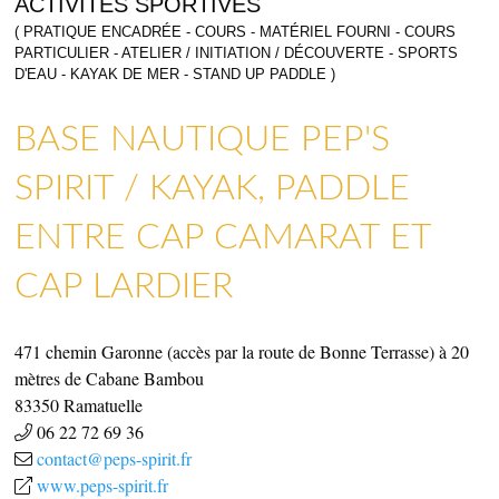
ACTIVITÉS SPORTIVES
( PRATIQUE ENCADRÉE - COURS - MATÉRIEL FOURNI - COURS
PARTICULIER - ATELIER / INITIATION / DÉCOUVERTE - SPORTS
D'EAU - KAYAK DE MER - STAND UP PADDLE )
ARTISANAT & GALERIES D’ART
COMMERCES, SERVICES & ARTISANS
BASE NAUTIQUE PEP'S
SPIRIT / KAYAK, PADDLE
ENTRE CAP CAMARAT ET
CAP LARDIER
471 chemin Garonne (accès par la route de Bonne Terrasse) à 20
mètres de Cabane Bambou
83350
Ramatuelle
06 22 72 69 36
contact@peps-spirit.fr
www.peps-spirit.fr