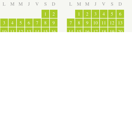
L
M
M
J
V
S
D
L
M
M
J
V
S
D
ESPACE PRESSE
1
2
1
2
3
4
5
6
3
4
5
6
7
8
9
7
8
9
10
11
12
13
10
11
12
13
14
15
16
14
15
16
17
18
19
20
17
18
19
20
21
22
23
21
22
23
24
25
26
27
24
25
26
27
28
29
30
28
29
30
31
OUVERT