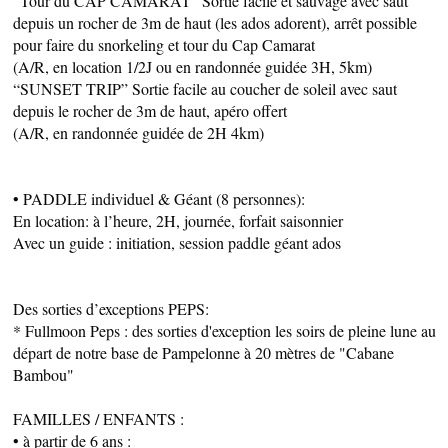
“Tour du CAP CAMARAT” Sortie facile et sauvage avec saut
depuis un rocher de 3m de haut (les ados adorent), arrêt possible
CÔTÉ NATURE
pour faire du snorkeling et tour du Cap Camarat
(A/R, en location 1/2J ou en randonnée guidée 3H, 5km)
“SUNSET TRIP” Sortie facile au coucher de soleil avec saut
depuis le rocher de 3m de haut, apéro offert
(A/R, en randonnée guidée de 2H 4km)
HÉBERGEMENTS
• PADDLE individuel & Géant (8 personnes):
En location: à l’heure, 2H, journée, forfait saisonnier
Avec un guide : initiation, session paddle géant ados
Des sorties d’exceptions PEPS:
* Fullmoon Peps : des sorties d'exception les soirs de pleine lune au
départ de notre base de Pampelonne à 20 mètres de "Cabane
Bambou"
FAMILLES / ENFANTS :
SERVICES PUBLICS
• à partir de 6 ans :