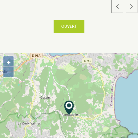
ESPACE PRO
CÔTÉ VILLAGE
OUVERT
+
−
TERRE D’ACCUEIL
RESTAURATION