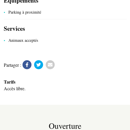
Equipements
Parking à proximité
Services
Animaux acceptés
Partager :
Tarifs
PRODUITS DU TERROIR
Accès libre.
Ouverture
TRANSPORTS