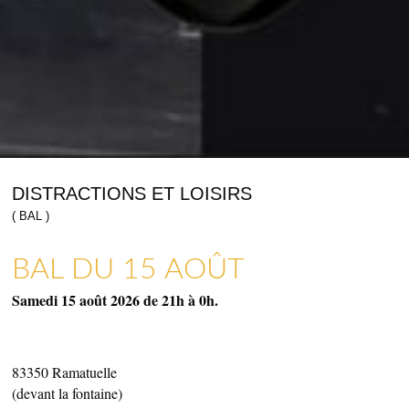
DISTRACTIONS ET LOISIRS
( BAL )
BAL DU 15 AOÛT
ARTISANAT & GALERIES D’ART
COMMERCES, SERVICES & ARTISANS
Samedi 15 août 2026 de 21h à 0h.
83350
Ramatuelle
(devant la fontaine)