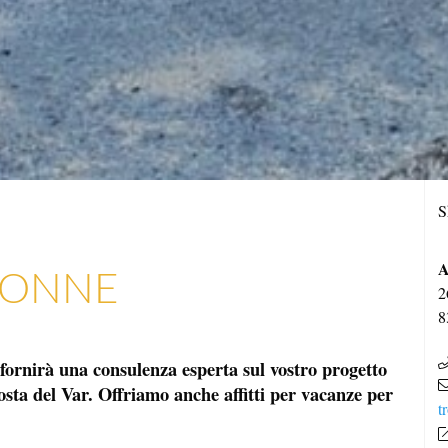
S
A
ELONNE
2
8
fornirà una consulenza esperta sul vostro progetto
osta del Var. Offriamo anche affitti per vacanze per
t