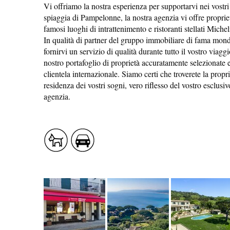
Vi offriamo la nostra esperienza per supportarvi nei vostri 
spiaggia di Pampelonne, la nostra agenzia vi offre propriet
famosi luoghi di intrattenimento e ristoranti stellati Mich
In qualità di partner del gruppo immobiliare di fama mond
fornirvi un servizio di qualità durante tutto il vostro viag
nostro portafoglio di proprietà accuratamente selezionate e
clientela internazionale. Siamo certi che troverete la propr
residenza dei vostri sogni, vero riflesso del vostro esclusivo
PROFUSIONE DI SAPORE
agenzia.
SANITÀ
LATO AL NATURALE
SISTEMAZIONE