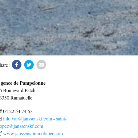
hare :
gence de Pampelonne
6 Boulevard Patch
3350
Ramatuelle
04 22 54 74 53
info.var@janssenskf.com
-
saint-
ropez@janssenskf.com
www.janssens-immobilier.com